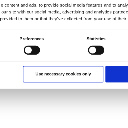
έχει λήξει.
e content and ads, to provide social media features and to analy
 our site with our social media, advertising and analytics partn
 provided to them or that they’ve collected from your use of their
Preferences
Statistics
ληθώρα από δεδομένα που καλούμαστε να οργανώσουμε
άγουμε συμπεράσματα και να κάνουμε τη ζωή μας
rosoft Excel μας παρέχει αυτή τη δυνατότητα και μέσα
τρόπους αυτοματοποίησης, επεξεργασίας και
.
Use necessary cookies only