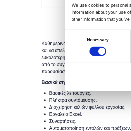
We use cookies to personalis
information about your use of
other information that you’ve
Consent
Necessary
Selection
Καθημερινά ερχόμαστε αντιμέτωποι με π
και να επεξεργαστούμε προκειμένου να εξ
ευκολότερη. Το υπολογιστικό φύλλο του Mic
από το συγκεκριμένο σεμινάριο θα μάθετε 
παρουσίασης δεδομένων και πληροφοριών
Βασικά σημεία
Βασικές λειτουργίες.
Πλήκτρα συντόμευσης.
Διαχείρηση κελιών φύλλου εργασίας.
Εργαλεία Excel.
Συναρτήσεις.
Αυτοματοποίηση εντολών και πράξεων.