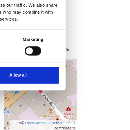
Προσθήκη στο ημερολόγιό σας
se our traffic. We also share
ers who may combine it with
 services.
Πού;
Found.ation
Ευρυσθέως 2
Marketing
118 54 Αθήνα
Κεντρικός Τομέας Αθηνών, Ελλάδα
+
–
Allow all
Â©
OpenLayers
|
OpenStreetMap
contributors