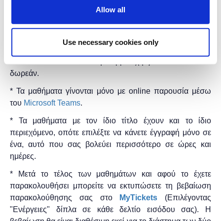
Διαχείρηση κελιών φύλλου εργασίας.
Allow all
Εργαλεία Excel.
Διάρκεια προγράμματος:
2 ώρες.
Use necessary cookies only
Η εκδήλωση γίνεται
με την υποστήριξη της
"
Microsoft
Hellas"
και η
συμμετοχή για το κοινό είναι
δωρεάν.
* Τα μαθήματα γίνονται μόνο με online παρουσία μέσω
του
Microsoft Teams
.
* Τα μαθήματα με τον ίδιο τίτλο έχουν και το ίδιο
περιεχόμενο, οπότε επιλέξτε να κάνετε έγγραφή μόνο σε
ένα, αυτό που σας βολεύει περισσότερο σε ώρες και
ημέρες.
* Μετά το τέλος των μαθημάτων και αφού το έχετε
παρακολουθήσει μπορείτε να εκτυπώσετε τη βεβαίωση
παρακολούθησης ​σας στο
MyTickets
(Επιλέγοντας
"Ενέργειες" δίπλα σε κάθε δελτίο εισόδου σας). Η