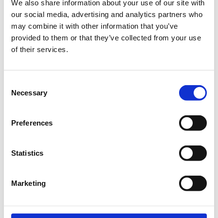
We also share information about your use of our site with
μείωση του gender gap στην Ελλάδα.
our social media, advertising and analytics partners who
may combine it with other information that you’ve
Το σεμινάριο απευθύνεται σε συμμετέχουσες, οι οποίες
provided to them or that they’ve collected from your use
επιθυμούν να αποκτήσουν μια πρώτη επαφή με το Excel
of their services.
του Microsoft Office, προκειμένου να διαχειριστούν τα
δεδομένα τους με ακρίβεια και ταχύτητα.
Καθημερινά ερχόμαστε αντιμέτωποι με πληθώρα από
Consent
δεδομένα που καλούμαστε να οργανώσουμε και να
Necessary
Selection
επεξεργαστούμε προκειμένου να εξάγουμε
συμπεράσματα και να κάνουμε τη ζωή μας ευκολότερη.
Preferences
Αυτή την δυνατότητα μας την δίνει το Excel και μέσα από
το συγκεκριμένο σεμινάριο οι συμμετέχουσες θα μάθουν
τρόπους αυτοματοποίησης, επεξεργασίας και
Statistics
παρουσίασης δεδομένων και πληροφοριών.
Βασικά σημεία:
Marketing
Βασικές λειτουργίες.
Πλήκτρα συντόμευσης.