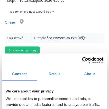
Τετάρτη, 16 Δεκεμβρίου 2020
4:00 μμ
Προσθήκη στο ημερολόγιό σας
Online,
Η περίοδος εγγραφών έχει λήξει.
Συμμετοχή
Consent
Details
About
Δωρεάν On Line σεμινάριο αποκλειστικά για
γυναίκες.
Τα online σεμινάρια
TTS: Women & Tech | Virtual
We care about your privacy
Series
απευθύνονται αποκλειστικά σε γυναίκες,
We use cookies to personalise content and ads, to
στοχεύοντας στην βελτίωση των ψηφιακών τους
provide social media features and to analyse our traffic.
δεξιοτήτων, την επαγγελματική ενδυνάμωση τους και την