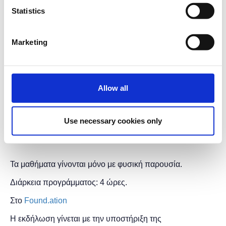
Statistics
Θέματα
* 2D level editor
Marketing
* Δημιουργία animation αντικειμένων και χαρακτήρα
* Αλληλεπίδραση με βάση τα physics components
* Camera
* Unity prefab workflow
Allow all
* 2D Particle System
* Δημιουργία scripts και συγγραφή κώδικα
* Δημιουργία UI
Use necessary cookies only
* Δημιουργία executable αρχείου για το παιχνίδι
Τα μαθήματα γίνονται μόνο με φυσική παρουσία.
Διάρκεια προγράμματος: 4 ώρες.
Στο
Found.ation
Η εκδήλωση γίνεται
με την υποστήριξη της