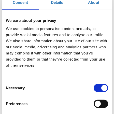
Οι ενδιαφερόμενοι θα πρέπει να έχουν βασικές γνώσεις
Consent
Details
About
με οποιαδήποτε γλώσσα προγραμματισμού και
να
προσέλθουν με δικούς τους υπολογιστές, να έχουν
εγκατεστημένη τη Unity 2018 ή μεταγενέστερη και να
We care about your privacy
έχουν δημιουργήσει σε αυτή δωρεάν λογαριασμό
,
We use cookies to personalise content and ads, to
πριν την έναρξη του μαθήματος.
provide social media features and to analyse our traffic.
We also share information about your use of our site with
Περιγραφή
our social media, advertising and analytics partners who
Η Unity είναι μια μηχανή κατασκευής παιχνιδιών. Ωστόσο
may combine it with other information that you’ve
σήμερα χρησιμοποιείται πέρα από παιχνίδια και για
provided to them or that they’ve collected from your use
πολλούς άλλους σκοπούς, όπως δημιουργία simulations
of their services.
για πχ. αρχιτεκτονικά σχέδια, παραγωγή διαδραστικών
ταινιών, και επαυξημένη πραγματικότητα (AR).
Consent
Τα μαθήματα δείχνουν τη διαδικασία δημιουργίας ενός
Necessary
Selection
δισδιάστατου (2D) side-scrolling παιχνιδιού με τη
εισαγωγή assets (ήχου, γραφικών, κώδικα κ.α.),
συγγραφής κώδικα και χρήση εργαλείων που δίνει η
Preferences
Unity.