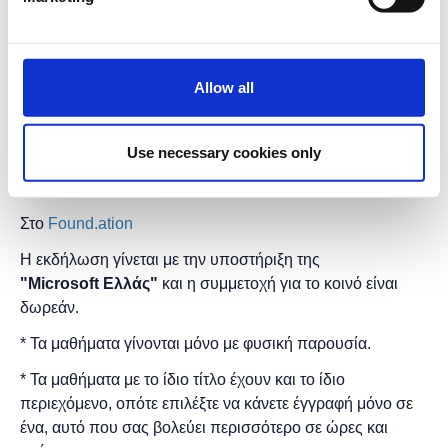
* Δημιουργία scripts με τη γλώσσα προγραμματισμού C#
* Εισαγωγή assets (εικόνες, 3D μοντέλα, ήχοι) για τη
δημιουργία ενός project
Allow all
* Design ενός level για ένα παιχνίδι
Τα μαθήματα γίνονται μόνο με φυσική παρουσία.
Use necessary cookies only
Διάρκεια προγράμματος: 2 ώρες.
Στο
Found.ation
Η εκδήλωση γίνεται
με την υποστήριξη της
"
Microsoft
Ελλάς"
και η
συμμετοχή για το κοινό είναι
δωρεάν.
* Τα μαθήματα γίνονται μόνο με φυσική παρουσία.
* Τα μαθήματα με το ίδιο τίτλο έχουν και το ίδιο
περιεχόμενο, οπότε επιλέξτε να κάνετε έγγραφή μόνο σε
ένα, αυτό που σας βολεύει περισσότερο σε ώρες και