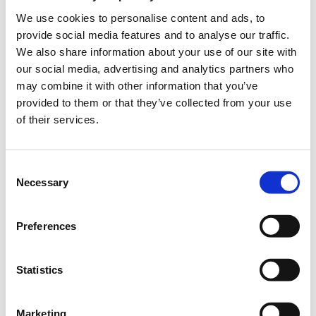
ταινιών, και επαυξημένη πραγματικότητα (AR).
We use cookies to personalise content and ads, to
Το παρόν workshop θα δώσει στους συμμετέχοντες την
provide social media features and to analyse our traffic.
ευκαιρία να έρθουν σε επαφή με τη Unity, τη διαδικασία
We also share information about your use of our site with
δημιουργίας ενός 2D και ενός 3D παιχνιδιού, την
our social media, advertising and analytics partners who
αναζήτηση και εύρεση assets μέσω του Unity Asset Store,
may combine it with other information that you’ve
και εισαγωγή στη δημιουργία User Interface.
provided to them or that they’ve collected from your use
of their services.
Προαπαιτούμενα:
Βασικές γνώσεις με οποιαδήποτε γλώσσα
Consent
προγραμματισμού.
Necessary
Selection
Οι ενδιαφερόμενοι θα πρέπει να προσέλθουν με δικούς
τους υπολογιστές και να έχουν εγκατεστημένη τη Unity
Preferences
πριν την έναρξη του μαθήματος.
Θεματικές που θα αναλυθούν στο workshop:
Statistics
* Από τι αποτελείται ένα βιντεοπαιχνίδι
* Γνωριμία με το User Interface της Unity
Marketing