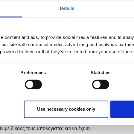
έχει λήξει.
Details
e content and ads, to provide social media features and to analy
 our site with our social media, advertising and analytics partn
 provided to them or that they’ve collected from your use of their
νιδιών. Ωστόσο σήμερα χρησιμοποιείται πέρα από
 όπως δημιουργία simulations για πχ. αρχιτεκτονικά
αι επαυξημένη πραγματικότητα (AR).
Preferences
Statistics
οντες την ευκαιρία να έρθουν σε επαφή με τη Unity, τη
D παιχνιδιού, την αναζήτηση και εύρεση assets μέσω του
ργία User Interface.
Use necessary cookies only
 προγραμματισμού.
ν με δικούς τους υπολογιστές και να έχουν