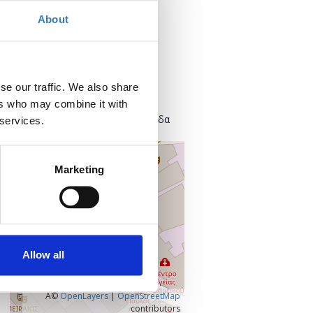
Προσθήκη στο ημερολόγιό σας
About
Πού;
Found.ation
se our traffic. We also share
Ευρυσθέως 2
118 54 Αθήνα
ers who may combine it with
Κεντρικός Τομέας Αθηνών, Ελλάδα
 services.
+
–
Marketing
Allow all
Â©
OpenLayers
|
OpenStreetMap
contributors