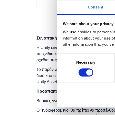
Consent
We care about your privacy
We use cookies to personalis
information about your use of
Συνοπτική παρουσίαση σεμιναρίου:
other information that you’ve
Η Unity είναι μια μηχανή κατασκευής παιχ
παιχνίδια και για πολλούς άλλους σκοπούς,
Consent
σχέδια, παραγωγή διαδραστικών ταινιών, κ
Necessary
Selection
Το παρόν workshop θα δώσει στους συμμετέχ
διαδικασία δημιουργίας ενός 2D και ενός 3
Unity Asset Store, και εισαγωγή στη δημιου
Προαπαιτούμενα:
Βασικές γνώσεις με οποιαδήποτε γλώσσα
Οι ενδιαφερόμενοι θα πρέπει να προσέλθου