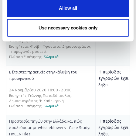
Μαλκουτζής, Συνιδρυτές Macropolis.gr
Allow all
Γλώσσα Εισήγησης:
Ελληνικά
Η περίοδος
Πώς δημιουργούμε ένα δημοσιογραφικό
Use necessary cookies only
εγγραφών έχει
podcast - Case Study: The Agora
λήξει.
19 Νοεμβρίου 2020 18:00 - 20:00
Εισηγήτρια: Φοίβη Φρονίστα, Δημοσιογράφος
- παραγωγός podcast
Γλώσσα Εισήγησης:
Ελληνικά
Η περίοδος
Βέλτιστες πρακτικές στην κάλυψη του
εγγραφών έχει
προσφυγικού
λήξει.
24 Νοεμβρίου 2020 18:00 - 20:00
Εισηγητής: Γιάννης Παπαδόπουλος,
Δημοσιογράφος "Η Καθημερινή"
Γλώσσα Εισήγησης:
Ελληνικά
Η περίοδος
Προστασία πηγών στην Ελλάδα και πώς
εγγραφών έχει
δουλεύουμε με whistleblowers - Case Study:
λήξει.
FinCEN Files