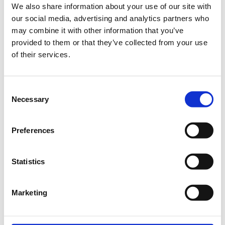
Γλώσσα Εισήγησης:
Ελληνικά
We also share information about your use of our site with
our social media, advertising and analytics partners who
Η περίοδος
Φύλο και σεξουαλικότητα στα ΜΜΕ: ΛΟΑΤΚΙ
may combine it with other information that you’ve
εγγραφών έχει
ζητήματα
provided to them or that they’ve collected from your use
λήξει.
of their services.
5 Νοεμβρίου 2020 18:00 - 20:00
Εισηγήτρια: Μαρία Λούκα, Δημοσιογράφος
Γλώσσα Εισήγησης:
Ελληνικά
Consent
Necessary
Η περίοδος
Ανάλυση δημόσιων οικονομικών στοιχείων
Selection
εγγραφών έχει
για τις ανάγκες του ρεπορτάζ
λήξει.
10 Νοεμβρίου 2020 18:00 - 20:00
Preferences
Εισηγητές: Γιάννης Μουζάκης & Νίκος
Μαλκουτζής, Συνιδρυτές Macropolis.gr
Γλώσσα Εισήγησης:
Ελληνικά
Statistics
Η περίοδος
Ισολογισμοί και εταιρικά οικονομικά στοιχεία
εγγραφών έχει
Marketing
για τις ανάγκες του ρεπορτάζ
λήξει.
12 Νοεμβρίου 2020 18:00 - 20:00
Εισηγητές: Γιάννης Μουζάκης & Νίκος