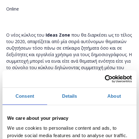
Online
Ο νέος κύκλος του
Ideas Zone
που θα διαρκέσει ως το τέλος
του 2020, απαρτίζεται από μία σειρά αυτόνομων θεματικών
συζητήσεων τόσο πάνω σε επίκαιρα ζητήματα όσο και σε
δεξιότητες και εργαλεία χρήσιμα για τους δημοσιογράφους. Η
συμμετοχή μπορεί να ειναι είτε ανά θεματική ενότητα είτε για
το σύνολο του κύκλου δηλώνοντας συμμετοχή μέσω του
eventora. Οι θεματικοί τίτλοι θα ανακοινώνονται στο τέλος
του κάθε μήνα και τα workshops θα γίνονται διαδικτυακά.
Consent
Details
About
Η περίοδος
Φύλο και σεξουαλικότητα στα ΜΜΕ: Γυναικεία
εγγραφών έχει
ζητήματα
We care about your privacy
λήξει.
We use cookies to personalise content and ads, to
3 Νοεμβρίου 2020 18:00 - 20:00
provide social media features and to analyse our traffic.
Εισηγήτρια: Μαρία Λούκα, Δημοσιογράφος