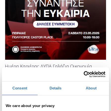
Ημέρα Καριέρας ΔΥΠΑ Γαλάζια Οικονομία
Πειραιάς
Πότε;
Consent
Details
About
Σάββατο, 23 Μαΐου 2026
Προσθήκη στο ημερολόγιό σας
We care about your privacy