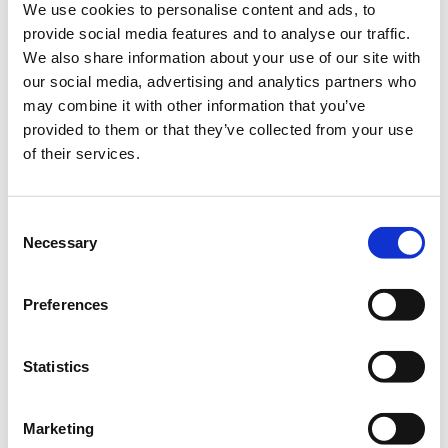
Castor Place, Πειραιάς
We use cookies to personalise content and ads, to
provide social media features and to analyse our traffic.
We also share information about your use of our site with
Η περίοδος εγγραφών έχει
Προεγγραφή | 10.00 -
our social media, advertising and analytics partners who
λήξει.
12.00
may combine it with other information that you’ve
Η περίοδος εγγραφών έχει
Προεγγραφή | 12.00 -
provided to them or that they’ve collected from your use
λήξει.
14.00
of their services.
Η περίοδος εγγραφών έχει
Προεγγραφή | 14.00 -
λήξει.
16.00
Consent
Necessary
Selection
Η περίοδος εγγραφών έχει
Προεγγραφή | 16.00 -
λήξει.
18.00
Preferences
Statistics
Marketing
Η Δημόσια Υπηρεσία Απασχόλησης ΔΥΠΑ διοργανώνει