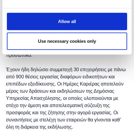
το Σάββατο 23 Μαΐου 2026 και ώρες 10:00 - 18:00, στο
Castor Place (Κάστορος 48 & Ασκληπιού 5, 18545,
Πειραιάς), την 56η Ημέρα Καριέρας ΔΥΠΑ Γαλάζια
Allow all
Οικονομία Πειραιάς, με στόχο να δοθεί η δυνατότητα σε
όσους αναζητούν εργασία να συνομιλήσουν απευθείας με
εκπροσώπους εταιρειών δραστηριοποιούνται στον τομέα
Use necessary cookies only
της Γαλάζιας Οικονομίας και που αναζητούν το κατάλληλο
προσωπικό.
Έχουν ήδη δηλώσει συμμετοχή 30 επιχειρήσεις με πάνω
από 900 θέσεις εργασίας διαφόρων ειδικοτήτων και
επιπέδων εξειδίκευσης. Οι Ημέρες Καριέρας αποτελούν
μέρος των δράσεων και εκδηλώσεων της Δημόσιας
Υπηρεσίας Απασχόλησης, οι οποίες υλοποιούνται με
στόχο την άμεση και αποτελεσματική σύζευξη της
προσφοράς και της ζήτησης στην αγορά εργασίας. Οι
συναντήσεις με στελέχη των εταιρειών θα γίνονται καθ’
όλη τη διάρκεια της εκδήλωσης.