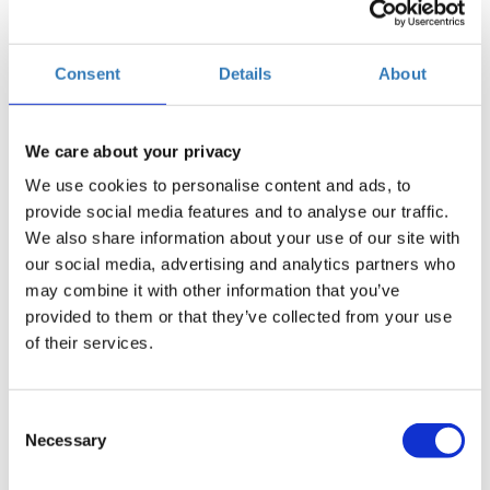
Η
Προεγγραφή | Παρασκευή 13/02/2026 | 14.00
περίοδος
- 16.00
εγγραφών
Consent
Details
About
έχει λήξει.
Η
Προεγγραφή |Παρασκευή 13/02/2026 | 16.00
We care about your privacy
περίοδος
- 18.00
εγγραφών
We use cookies to personalise content and ads, to
έχει λήξει.
provide social media features and to analyse our traffic.
We also share information about your use of our site with
our social media, advertising and analytics partners who
may combine it with other information that you’ve
Σάββατο 14/02/2026
provided to them or that they’ve collected from your use
of their services.
Επιλέξτε
ώρα
Consent
Necessary
Selection
Η
Προεγγραφή | Σάββατο 14/02/2026 | 10.00 -
περίοδος
12.00