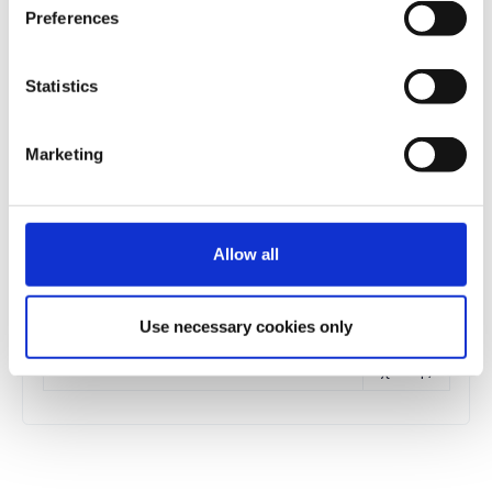
εγγραφών
Preferences
έχει λήξει.
Η
Προεγγραφή | Σάββατο 14/02/2026 | 12.00 -
Statistics
περίοδος
14.00
εγγραφών
έχει λήξει.
Marketing
Η
Προεγγραφή | Σάββατο 14/02/2026 | 14.00 -
περίοδος
16.00
εγγραφών
Allow all
έχει λήξει.
Η
Προεγγραφή | Σάββατο 14/02/2026 | 16.00 -
περίοδος
18.00
Use necessary cookies only
εγγραφών
έχει λήξει.