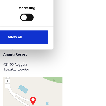
Marketing
Πότε;
Σάββατο, 13 Απριλίου 2024
Προσθήκη στο ημερολόγιό σας
Allow all
Πού;
Ananti Resort
421 00 Λογγάκι
Τρίκαλα, Ελλάδα
+
–