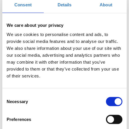
Consent
Details
About
The Met Hotel, Θεσσαλονίκη
We care about your privacy
Η περίοδος εγγραφών
Προεγγραφή | Σάββατο 4 Μαρτίου
έχει λήξει.
| 10.00 - 12.00
We use cookies to personalise content and ads, to
provide social media features and to analyse our traffic.
Η περίοδος εγγραφών
Προεγγραφή | Σάββατο 4 Μαρτίου
We also share information about your use of our site with
έχει λήξει.
| 12.00 - 14.00
our social media, advertising and analytics partners who
Η περίοδος εγγραφών
may combine it with other information that you’ve
Προεγγραφή | Σάββατο 4 Μαρτίου
έχει λήξει.
| 14.00 - 16.00
provided to them or that they’ve collected from your use
of their services.
Η περίοδος εγγραφών
Προεγγραφή | Σάββατο 4 Μαρτίου
έχει λήξει.
| 16.00 - 18.00
Consent
Necessary
Selection
Preferences