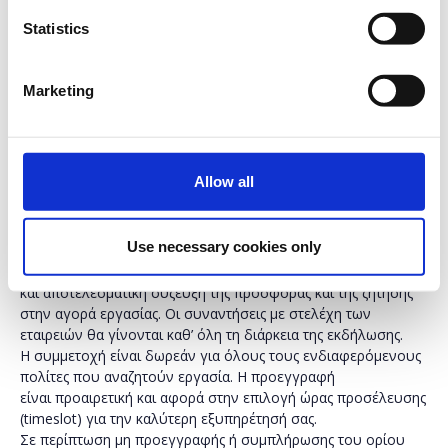
Η Δημόσια Υπηρεσία Απασχόλησης ΔΥΠΑ διοργανώνει το
Statistics
Σάββατο 4 Μαρτίου 2023 (ώρες 10:00 - 18:00, στο Met
Hotel, 26ης Οκτωβρίου 48, Θεσσαλονίκη, TK 54627), τη 15η
Ημέρα Καριέρας ΔΥΠΑ με στόχο να δοθεί η δυνατότητα σε
Marketing
όσους αναζητούν εργασία να συνομιλήσουν απευθείας με
εκπροσώπους εταιρειών που αναζητούν το κατάλληλο
προσωπικό.
Allow all
Έχουν ήδη δηλώσει συμμετοχή 80 επιχειρήσεις με πάνω από
1000 θέσεις εργασίας διαφόρων ειδικοτήτων και επιπέδων
εξειδίκευσης. Οι Ημέρες Καριέρας αποτελούν μέρος των
Use necessary cookies only
δράσεων και εκδηλώσεων της Δημόσιας Υπηρεσίας
Απασχόλησης, οι οποίες υλοποιούνται με στόχο την άμεση
και αποτελεσματική σύζευξη της προσφοράς και της ζήτησης
στην αγορά εργασίας. Οι συναντήσεις με στελέχη των
εταιρειών θα γίνονται καθ’ όλη τη διάρκεια της εκδήλωσης.
Η συμμετοχή είναι δωρεάν για όλους τους ενδιαφερόμενους
πολίτες που αναζητούν εργασία. Η προεγγραφή
είναι προαιρετική και αφορά στην επιλογή ώρας προσέλευσης
(timeslot) για την καλύτερη εξυπηρέτησή σας.
Σε περίπτωση μη προεγγραφής ή συμπλήρωσης του ορίου