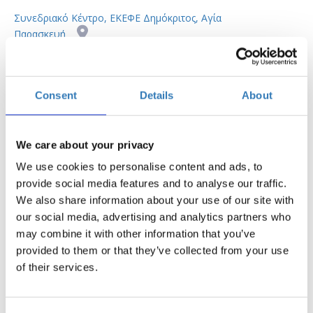
Συνεδριακό Κέντρο, ΕΚΕΦΕ Δημόκριτος, Αγία
Παρασκευή
Η περίοδος εγγραφών έχει λήξει.
Δήλωση συμμετοχής
Consent
Details
About
We care about your privacy
We use cookies to personalise content and ads, to
provide social media features and to analyse our traffic.
To συνέδριο
«
Innovation Greece 5.0: Η Καινοτομία στην
We also share information about your use of our site with
Ελλάδα και οι φορείς που τη στηρίζουν
»
our social media, advertising and analytics partners who
πραγματοποιείται τη φετινή χρονιά στις 26 και 27 Ιανουαρίου
may combine it with other information that you’ve
2024, στο Συνεδριακό Kέντρο του ΕΚΕΦΕ Δημόκριτος.
provided to them or that they’ve collected from your use
ΠΡΟΓΡΑΜΜΑ ΣΥΝΕΔΡΙΟΥ
of their services.
Παρασκευή 26.1, 10:30