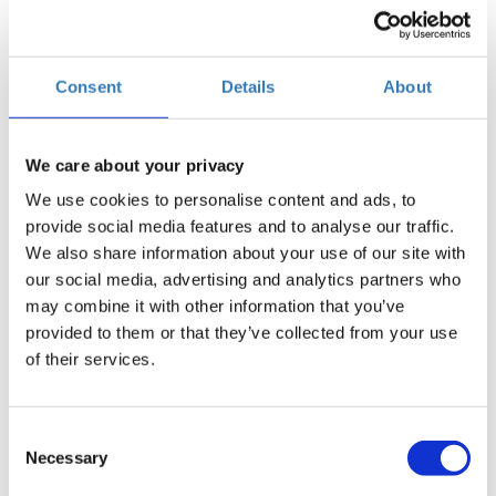
Προσθήκη στο ημερολόγιό σας
Found.ation, Αθήνα
Consent
Details
About
Η περίοδος εγγραφών έχει λήξει.
Συμμετοχή
We care about your privacy
We use cookies to personalise content and ads, to
provide social media features and to analyse our traffic.
We also share information about your use of our site with
our social media, advertising and analytics partners who
may combine it with other information that you’ve
provided to them or that they’ve collected from your use
Στο σεμινάριο οι συμμετέχοντες θα διδαχθούν τις
of their services.
κατάλληλες δεξιότητες συνέντευξης που θα τους
βοηθήσουν να κλειδώσουν μια προσφορά σε μια θέση
εργασίας που τους ενδιαφέρει και θα τους δοθούν
Consent
συμβουλές και στρατηγικές που θα τους προετοιμάσουν
Necessary
Selection
για μια επιτυχημένη συνέντευξη.