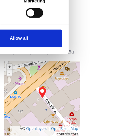
Marketing
Προσθήκη στο ημερολόγιό σας
Πού;
Found.ation
Allow all
Ευρυσθέως 2
118 54 Αθήνα
Κεντρικός Τομέας Αθηνών, Ελλάδα
+
–
Â©
OpenLayers
|
OpenStreetMap
contributors