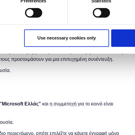
Preferences
Statistics
έχει λήξει.
Use necessary cookies only
θούν τις κατάλληλες δεξιότητες συνέντευξης που θα τους
ε μια θέση εργασίας που τους ενδιαφέρει και θα τους
τους προετοιμάσουν για μια επιτυχημένη συνέντευξη.
υσία.
"
Microsoft
Ελλάς"
και η
συμμετοχή για το κοινό είναι
ρουσία.
 ίδιο περιεχόμενο, οπότε επιλέξτε να κάνετε έγγραφή μόνο