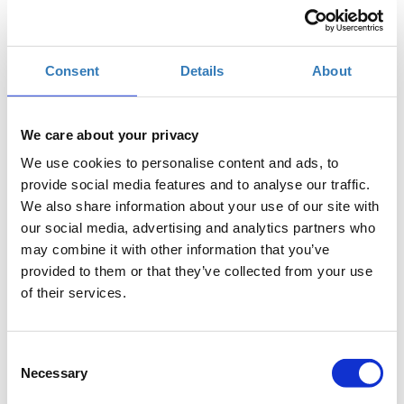
Προσθήκη στο ημερολόγιό σας
Found.ation, Αθήνα
Consent
Details
About
Η περίοδος εγγραφών έχει λήξει.
Συμμετοχή
We care about your privacy
We use cookies to personalise content and ads, to
provide social media features and to analyse our traffic.
We also share information about your use of our site with
our social media, advertising and analytics partners who
may combine it with other information that you’ve
provided to them or that they’ve collected from your use
Στο σεμινάριο οι συμμετέχοντες θα διδαχθούν τις
of their services.
κατάλληλες δεξιότητες συνέντευξης που θα τους
βοηθήσουν να κλειδώσουν μια προσφορά σε μια θέση
εργασίας που τους ενδιαφέρει και θα τους δοθούν
Consent
συμβουλές και στρατηγικές που θα τους προετοιμάσουν
Necessary
Selection
για μια επιτυχημένη συνέντευξη.