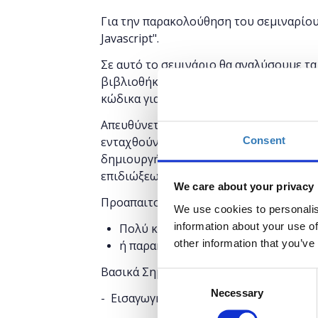
Για την παρακολούθηση του σεμιναρίου 
Javascript".
Σε αυτό το σεμινάριο θα αναλύσουμε τα
βιβλιοθήκης της JavaScript, η οποία ε
κώδικα για client side projects.
Απευθύνεται σε άτομα με μικρή ή καθόλ
Consent
ενταχθούν στην αγορά εργασίας ως inte
δημιουργήσουν τη δική τους ιστοσελίδ
επιδιώξεων.
We care about your privacy
Προαπαιτούμενα
We use cookies to personalis
information about your use of
Πολύ καλή εξοικείωση με HTML, CSS 
other information that you’ve
ή παρακολούθηση του σεμιναρίου "In
Βασικά Σημεία
Consent
Necessary
Selection
- Εισαγωγή στη jQuery (τι είναι, που χ