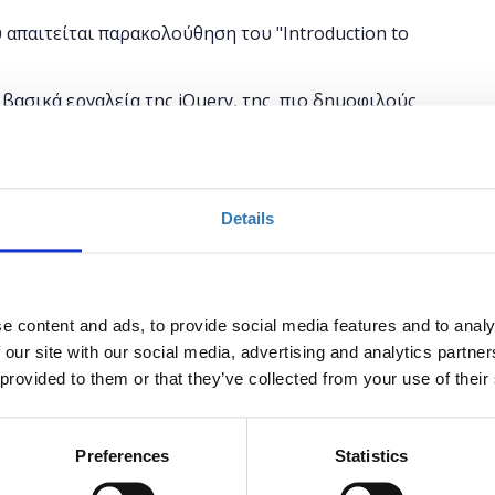
απαιτείται παρακολούθηση του "Introduction to
 βασικά εργαλεία της jQuery, της πιο δημοφιλούς
ίναι σχεδιασμένη ώστε να απλοποιεί τη συγγραφή
ου εμπειρία στη γλώσσα javascript, που θέλουν να
Details
rn/senior developers ή που ενδιαφέρονται να
α για την προώθηση των επαγγελματικών τους
e content and ads, to provide social media features and to analy
 our site with our social media, advertising and analytics partn
& JavaScript.
 provided to them or that they’ve collected from your use of their
troduction to Javascript"
Preferences
Statistics
ρησιμοποιείται, τι μπορώ να κάνω με αυτή)