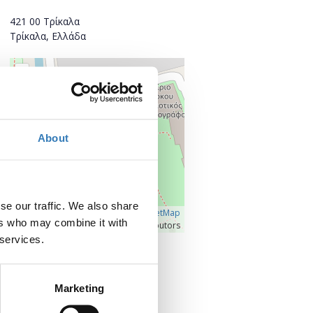
421 00 Τρίκαλα
Τρίκαλα, Ελλάδα
+
–
About
se our traffic. We also share
Â©
OpenLayers
|
OpenStreetMap
ers who may combine it with
contributors
 services.
Προβολή μεγαλύτερου χάρτη
Marketing
Επικοινωνία