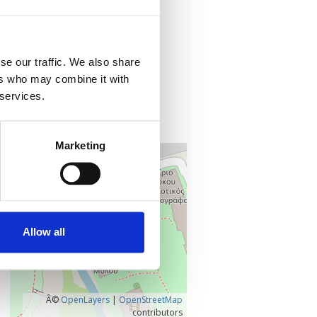
Προσθήκη στο ημερολόγιό σας
Πού;
se our traffic. We also share
Μύλος Ματσόπουλου
ers who may combine it with
 services.
421 00 Τρίκαλα
Τρίκαλα, Ελλάδα
Marketing
+
–
Allow all
Â©
OpenLayers
|
OpenStreetMap
contributors