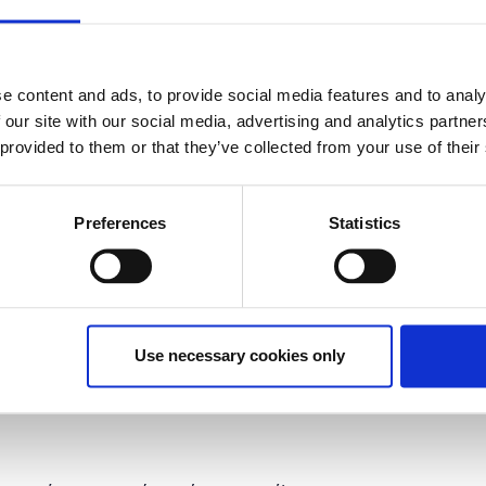
έχει λήξει.
e content and ads, to provide social media features and to analy
 our site with our social media, advertising and analytics partn
 provided to them or that they’ve collected from your use of their
ικά εργαλεία της jQuery, της πιο δημοφιλούς
 σχεδιασμένη ώστε να απλοποιεί τη συγγραφή κώδικα για
Preferences
Statistics
εμπειρία στη γλώσσα javascript, που θέλουν να
senior developers ή που ενδιαφέρονται να δημιουργήσουν
 των επαγγελματικών τους επιδιώξεων.
Use necessary cookies only
 JavaScript ή παρακολούθηση του μαθήματος