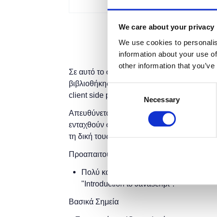
We care about your privacy
We use cookies to personalis
information about your use of
other information that you’ve
Σε αυτό το σεμινάριο θα αναλύσουμε τα βασ
βιβλιοθήκης της JavaScript, η οποία είναι
Consent
client side projects.
Necessary
Selection
Απευθύνεται σε άτομα με μικρή ή καθόλου 
ενταχθούν στην αγορά εργασίας ως intern/
τη δική τους ιστοσελίδα για την προώθηση
Προαπαιτούμενα
Πολύ καλή εξοικείωση με HTML, CSS &
"Ιntroduction to Javascript".
Βασικά Σημεία