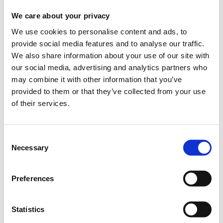
We care about your privacy
We use cookies to personalise content and ads, to
Η περίοδος εγγραφών έχει λήξει.
Εγγραφή
provide social media features and to analyse our traffic.
We also share information about your use of our site with
our social media, advertising and analytics partners who
may combine it with other information that you’ve
provided to them or that they’ve collected from your use
of their services.
ο
Καλώς ήρθατε στο
ITC
2025 – 8
Συνέδριο Υποδομών
& Μεταφορών!
Consent
Necessary
Selection
Είμαστε ενθουσιασμένοι που το
ITC
2025, η πιο σημαντική
ετήσια εκδήλωση για τους κλάδους των Κατασκευών και
των Μεταφορών, φέρνει κοντά ηγέτες των δύο κλάδων,
Preferences
επαγγελματίες της αγοράς και το ευρύ κοινό που
ενδιαφέρεται για το παρόν και το μέλλον των Υποδομών
και των Μεταφορών, για 3 ημέρες γεμάτες εμπνευσμένες
Statistics
τοποθετήσεις, συζητήσεις πάνελ και ευκαιρίες δικτύωσης.