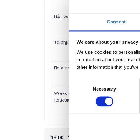
Πώς να προετοιμαστώ σωστά για μια συνέν
Consent
Τα σημαντικότερα soft skills (δεξιότητες) 
We care about your privacy
We use cookies to personalis
information about your use of
other information that you’ve
Ποια είναι τα βήματα για μια επιτυχημένη ε
Consent
Necessary
Selection
Workshop: Συμβουλευτική & Επιχειρηματι
πρακτικών | 11:30-12:45
13:00 - 14:15