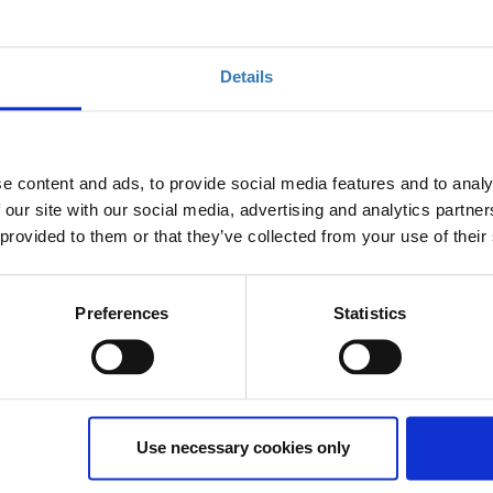
Επιλέξτε ώρα
τευξη; | 11:30-12:45
Η περίοδος
Details
εγγραφών έχει
λήξει.
στην αγορά εργασίας | 11:30-12:45
Η περίοδος
εγγραφών έχει
e content and ads, to provide social media features and to analy
λήξει.
 our site with our social media, advertising and analytics partn
 provided to them or that they’ve collected from your use of their
πιχειρηματική ιδέα; | 11:30-12:45
Η περίοδος
εγγραφών έχει
λήξει.
Preferences
Statistics
κότητα - Παρουσίαση καλών
Η περίοδος
εγγραφών έχει
λήξει.
Use necessary cookies only