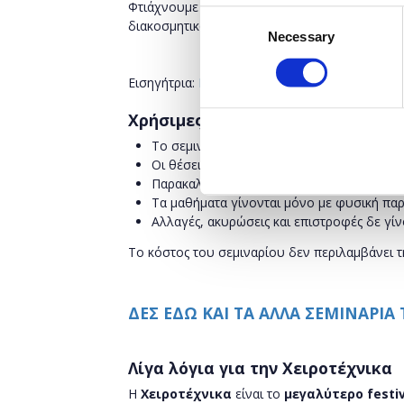
Φτιάχνουμε ξύλινα σπιτάκια, τα βάφουμε και
Consent
διακοσμητικό για το σπίτι μας.
Necessary
Selection
Εισηγήτρια:
Μαρία Ζαγκόρσκα
Κωδικός σεμινα
Χρήσιμες Πληροφορίες
Το σεμινάριο διαρκεί 2 ώρες.
Οι θέσεις είναι περιορισμένες.
Παρακαλώ να βρίσκεστε στο χώρο 15’ πριν
Τα μαθήματα γίνονται μόνο με φυσική παρ
Αλλαγές, ακυρώσεις και επιστροφές δε γίν
Το κόστος του σεμιναρίου δεν περιλαμβάνει τ
ΔΕΣ ΕΔΩ ΚΑΙ ΤΑ ΑΛΛΑ ΣΕΜΙΝΑΡΙΑ
Λίγα λόγια για την Χειροτέχνικα
Η
Χειροτέχνικα
είναι το
μεγαλύτερο festi