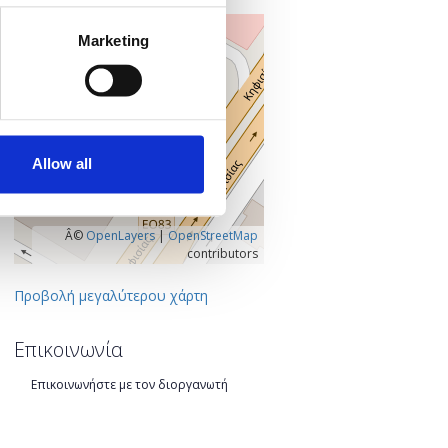
+
Marketing
–
Allow all
Â©
OpenLayers
|
OpenStreetMap
contributors
Προβολή μεγαλύτερου χάρτη
Επικοινωνία
Επικοινωνήστε με τον διοργανωτή