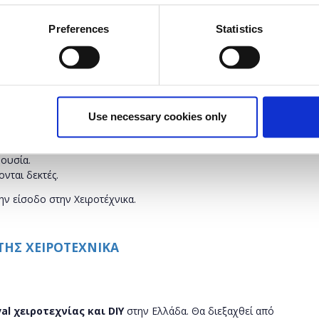
 τα τοποθετούμε σε κάδρο για να φτιάξουμε ένα όμορφο
Preferences
Statistics
ρίου: Β32
Use necessary cookies only
 την έναρξη του σεμιναρίου.
ουσία.
ονται δεκτές.
ην είσοδο στην Χειροτέχνικα.
 ΤΗΣ ΧΕΙΡΟΤΕΧΝΙΚΑ
val χειροτεχνίας και
DIY
στην Ελλάδα. Θα διεξαχθεί από