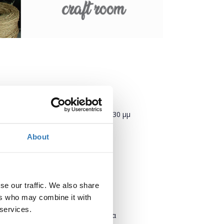
Πότε;
Σάββατο, 3 Νοεμβρίου 2018
12:30 μμ
About
Προσθήκη στο ημερολόγιό σας
Πού;
Helexpo - Maroussi
se our traffic. We also share
Λεωφόρος Κηφισίας 39
ers who may combine it with
151 23 Μαρούσι
 services.
Βόρειος Τομέας Αθηνών, Ελλάδα