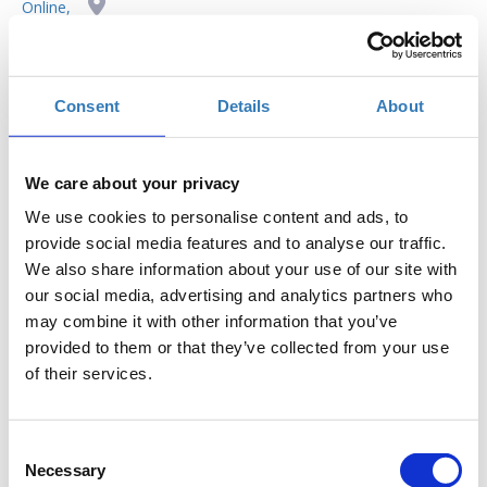
Online,
Η περίοδος εγγραφών έχει λήξει.
16, 18 & 19 Μαρτίου 2021
Consent
Details
About
We care about your privacy
We use cookies to personalise content and ads, to
provide social media features and to analyse our traffic.
Σε συνεργασία με το
FOUND.ATION
, η
L'Oréal Paris
και ο
We also share information about your use of our site with
ΑΒ Βασιλόπουλος
δημιούργησαν
ένα ολοκληρωμένο
our social media, advertising and analytics partners who
πρόγραμμα εκπαίδευσης 3 θεματικών που θα προσφερθεί
may combine it with other information that you’ve
δωρεάν σε
150 άνεργες γυναίκες ηλικίας 18-45.
provided to them or that they’ve collected from your use
of their services.
Πιστεύουμε ότι αξίζει σε κάθε γυναίκα να αναδείξει τον
καλύτερο εαυτό της. Πιστεύουμε ότι κάθε σύγχρονη γυναίκα
αξίζει να έχει τη στήριξη να ανταποκριθεί σε όλους τους
Consent
διαφορετικούς ρόλους που καλείται να πάρει κάθε μέρα και
Necessary
Selection
στις απαιτήσεις της σύγχρονης εποχής. Γι’ αυτό δημιουργήθηκε