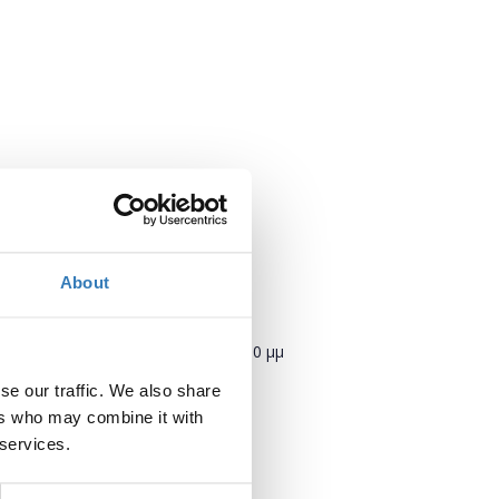
About
Πότε;
Τετάρτη, 11 Οκτωβρίου 2017
6:00 μμ
se our traffic. We also share
Προσθήκη στο ημερολόγιό σας
ers who may combine it with
 services.
Πού;