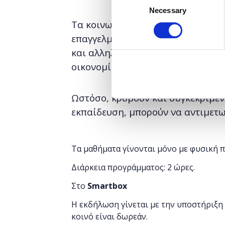
Necessary
Selection
Τα κοινωνικά δίκτυα έχουν μαζικ
επαγγελματική ζωή μας. Έχουν αλ
και αλληλεπιδρούμε με τους φίλου
οικονομία και την κοινωνία σε ατ
Ωστόσο, κρύβουν και συγκεκριμένο
εκπαίδευση, μπορούν να αντιμετω
Τα μαθήματα γίνονται μόνο με φυσική 
Διάρκεια προγράμματος: 2 ώρες.
Στο
Smartbox
Η εκδήλωση γίνεται
με την υποστήριξη
κοινό είναι δωρεάν.