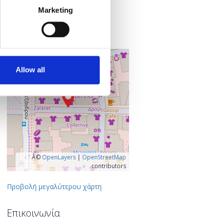
Smartbox Λάρισα
Marketing
Κούμα 29
412 22 Λάρισα
Λάρισα, Ελλάδα
+
–
Allow all
Â©
OpenLayers
|
OpenStreetMap
contributors
Προβολή μεγαλύτερου χάρτη
Επικοινωνία