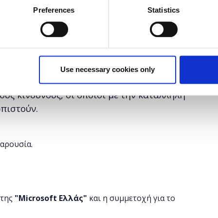
Preferences
Statistics
ό αντίκτυπο στην προσωπική και
λάξει τον τρόπο με τον οποίο επικοινωνούμε
ς και τις οικογένειες μας και επηρεάζουν την
ομικό αλλά και συλλογικό επίπεδο.
Use necessary cookies only
υς κινδύνους, οι οποίοι με την κατάλληλη
πιστούν.
παρουσία.
 της
"
Microsoft
Ελλάς"
και η
συμμετοχή για το