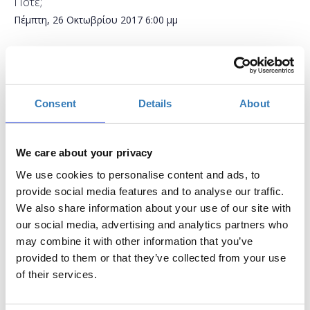
Πότε;
Πέμπτη, 26 Οκτωβρίου 2017
6:00 μμ
Προσθήκη στο ημερολόγιό σας
Smartbox Λάρισα, Λάρισα
Consent
Details
About
Η περίοδος εγγραφών έχει λήξει.
Συμμετοχή
We care about your privacy
We use cookies to personalise content and ads, to
provide social media features and to analyse our traffic.
We also share information about your use of our site with
Τα κοινωνικά δίκτυα έχουν μαζικό αντίκτυπο
our social media, advertising and analytics partners who
may combine it with other information that you’ve
στην προσωπική και επαγγελματική ζωή μας.
provided to them or that they’ve collected from your use
Έχουν αλλάξει τον τρόπο με τον οποίο
of their services.
επικοινωνούμε και αλληλεπιδρούμε με τους
φίλους και τις οικογένειες μας και