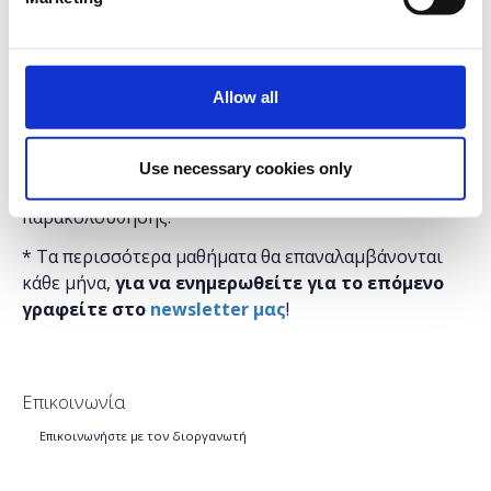
* Τα μαθήματα γίνονται μόνο με φυσική παρουσία.
* Τα μαθήματα με το ίδιο τίτλο έχουν και το ίδιο
περιεχόμενο, οπότε επιλέξτε να κάνετε έγγραφή
μόνο σε ένα, αυτό που σας βολεύει περισσότερο σε
Allow all
ώρες και ημέρες.
* Μετά το τέλος τον μαθημάτων και αφού τα έχετε
Use necessary cookies only
παρακολουθήσει θα λάβετε στο email σας βεβαίωση
παρακολούθησης.
* Τα περισσότερα μαθήματα θα επαναλαμβάνονται
κάθε μήνα,
για να ενημερωθείτε για το επόμενο
γραφείτε στο
newsletter μας
!
Επικοινωνία
Επικοινωνήστε με τον διοργανωτή