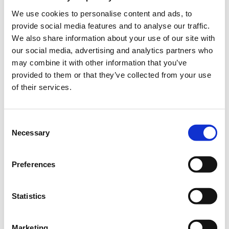
We use cookies to personalise content and ads, to
provide social media features and to analyse our traffic.
We also share information about your use of our site with
Το σεμινάριο έχει ως στόχο να μάθει στους
our social media, advertising and analytics partners who
συμμετέχοντες πώς μπορούν να δημιουργήσουν με
may combine it with other information that you’ve
ευκολία αλλά και αποτελεσματικότητα περιεχόμενο,
provided to them or that they’ve collected from your use
στην πλατφόρμα του WordPress, να οργανώσουν το
of their services.
σκελετό του site τους, να διαμορφώνουν και να
προσαρμόζουν περιεχόμενο ανάλογα με τις ανάγκες
τους.
Consent
Necessary
Τα μαθήματα γίνονται μόνο με φυσική παρουσία.
Selection
Διάρκεια προγράμματος: 2 ώρες.
Preferences
Στο
Smartbox Λάρισα
Η εκδήλωση γίνεται
με την υποστήριξη της
Statistics
"
Microsoft
Ελλάς"
και η
συμμετοχή για το κοινό
είναι δωρεάν.
Marketing