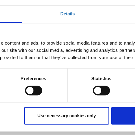
Details
οντες οι οποίοι επιθυμούν να μάθουν πώς μπορούν να
ο επαγγελματικό Κοινωνικό Δίκτυο, το LinkedIn. Θα
σιάσουν τον εαυτό τους ως αυθεντία στο αντικείμενο
υν τις επαγγελματικές ευκαιρίες που επιθυμουν.
e content and ads, to provide social media features and to analy
 our site with our social media, advertising and analytics partn
 provided to them or that they’ve collected from your use of their
ροσέξετε για ένα LinkedIn προφίλ που θα σας βοηθήσει να
χείριση του προφίλ σας.
Preferences
Statistics
ην εικόνα σας μέσα από τη γενικότερη παρουσία σας στο
nkedIn! Θα χρειαστείτε μόνο μια ώρα!
Use necessary cookies only
ης
"
Microsoft
Hellas"
και η
συμμετοχή για το κοινό είναι