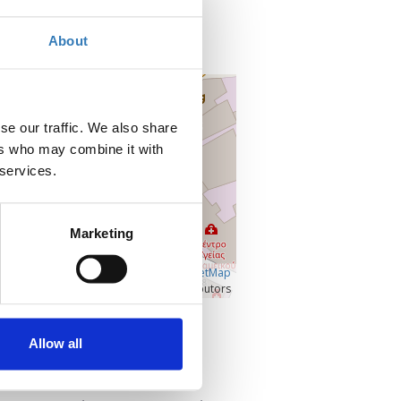
Microsoft Teams
About
,
+
–
se our traffic. We also share
ers who may combine it with
 services.
Marketing
Â©
OpenLayers
|
OpenStreetMap
contributors
Προβολή μεγαλύτερου χάρτη
Allow all
Επικοινωνία