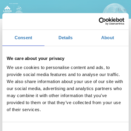
EL
Consent
Details
About
We care about your privacy
«Μαγευτικές Μελωδίες από τη Μεγάλη Οθόνη»
We use cookies to personalise content and ads, to
provide social media features and to analyse our traffic.
Πότε;
We also share information about your use of our site with
Τετάρτη, 11 Ιουνίου 2025
9:00 μμ
our social media, advertising and analytics partners who
may combine it with other information that you’ve
Προσθήκη στο ημερολόγιό σας
provided to them or that they’ve collected from your use
of their services.
The Ellinikon Experience Park, Ελληνικό
Η περίοδος εγγραφών έχει λήξει.
Consent
Εγγραφή