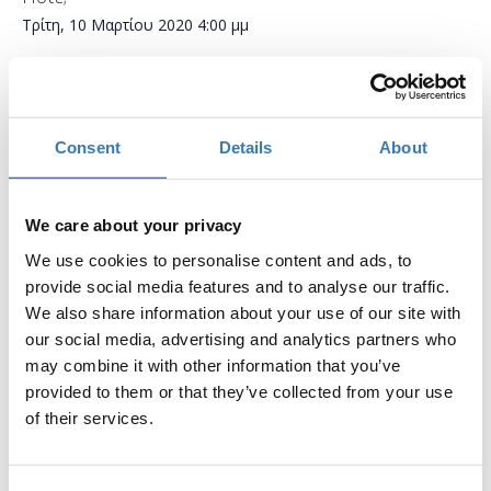
Τρίτη, 10 Μαρτίου 2020
4:00 μμ
Προσθήκη στο ημερολόγιό σας
Found.ation, Αθήνα
Consent
Details
About
Η περίοδος εγγραφών έχει λήξει.
Συμμετοχή
We care about your privacy
We use cookies to personalise content and ads, to
provide social media features and to analyse our traffic.
We also share information about your use of our site with
our social media, advertising and analytics partners who
may combine it with other information that you’ve
Το σεμινάριο απευθύνεται σε εκπαιδευτικούς Α/θμιας και
provided to them or that they’ve collected from your use
Β/θμιας Εκπαίδευσης (Δημόσιας και Ιδιωτικής), οι οποίοι
of their services.
επιθυμούν να εξοικειωθούν με το micro:bit και να
γνωρίσουν τα βασικά χαρακτηριστικά του. Επίσης κατα
την διάρκεια του σεμιναρίου θα γνωρίσουν τις βασικές