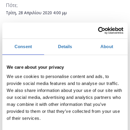
Πότε;
Τρίτη, 28 Απριλίου 2020
4:00 μμ
Προσθήκη στο ημερολόγιό σας
Online,
Consent
Details
About
Η περίοδος εγγραφών έχει λήξει.
Συμμετοχή
We care about your privacy
We use cookies to personalise content and ads, to
provide social media features and to analyse our traffic.
We also share information about your use of our site with
Δωρεάν On Line σεμινάριο.
our social media, advertising and analytics partners who
may combine it with other information that you’ve
Το σεμινάριο απευθύνεται σε εκπαιδευτικούς Α/θμιας και
provided to them or that they’ve collected from your use
Β/θμιας Εκπαίδευσης (Δημόσιας και Ιδιωτικής), οι οποίοι
of their services.
επιθυμούν να εξοικειωθούν με το micro:bit και να
γνωρίσουν τα βασικά χαρακτηριστικά του. Επίσης κατα