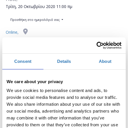
Τρίτη, 20 Οκτωβρίου 2020
11:00 πμ
Προσθήκη στο ημερολόγιό σας
Online,
Η περίοδος εγγραφών έχει λήξει.
Συμμετοχή
Consent
Details
About
We care about your privacy
We use cookies to personalise content and ads, to
provide social media features and to analyse our traffic.
Δωρεάν On Line σεμινάριο.
We also share information about your use of our site with
Το σεμινάριο απευθύνεται σε εκπαιδευτικούς Α/θμιας και
our social media, advertising and analytics partners who
Β/θμιας Εκπαίδευσης (Δημόσιας και Ιδιωτικής), οι οποίοι
may combine it with other information that you’ve
επιθυμούν να εξοικειωθούν με το micro:bit και να
provided to them or that they’ve collected from your use
γνωρίσουν τα βασικά χαρακτηριστικά του. Επίσης κατα