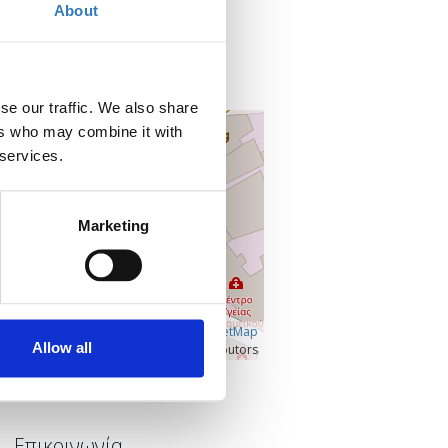
About
Online
Microsoft Teams
,
se our traffic. We also share
+
ers who may combine it with
–
 services.
Marketing
Â©
OpenLayers
|
OpenStreetMap
Allow all
contributors
Προβολή μεγαλύτερου χάρτη
Επικοινωνία