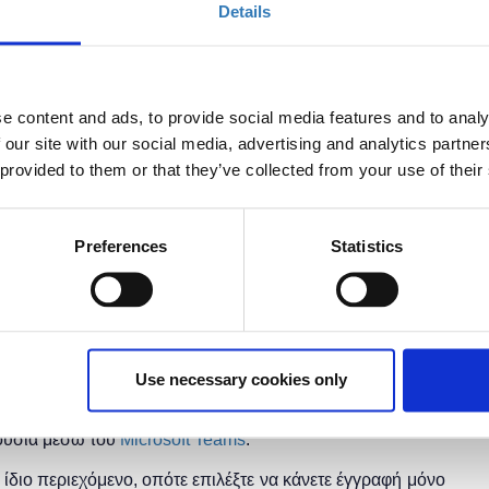
Details
ικούς Α/θμιας και Β/θμιας Εκπαίδευσης (Δημόσιας και
e content and ads, to provide social media features and to analy
ίσουν τις βασικές διαστάσεις του STEM περιεχομένου και
 our site with our social media, advertising and analytics partn
νει παρουσίαση του Micro:bit και οι συμμετέχοντες θα
 provided to them or that they’ve collected from your use of their
icro:bit. Επίσης, θα αναλυθεί ο τρόπος δημιουργίας και
.
έπει να έχουν βασική εξοικείωση με τους υπολογιστές.
Preferences
Statistics
ην καλύτερη διεξαγωγή του σεμιναρίου, μία για την
τερη για την πρακτική εξάσκηση των συμμετεχόντων.
ης
"
Microsoft
Hellas"
και η
συμμετοχή για το κοινό είναι
Use necessary cookies only
ρουσία μέσω του
Microsoft Teams
.
το ίδιο περιεχόμενο, οπότε επιλέξτε να κάνετε έγγραφή μόνο