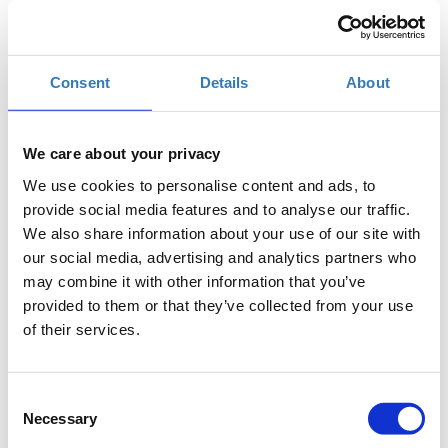
Consent
Details
About
Δωρεάν On Line σεμινάριο.
We care about your privacy
Το σεμινάριο απευθύνεται σε εκπαιδευτικούς Α/θμιας και
Β/θμιας Εκπαίδευσης (Δημόσιας και Ιδιωτικής), οι οποίοι
We use cookies to personalise content and ads, to
επιθυμούν να γνωρίσουν τις βασικές διαστάσεις του
provide social media features and to analyse our traffic.
STEM περιεχομένου και του STEM πλαισίου. Στο
We also share information about your use of our site with
σεμινάριο θα γίνει παρουσίαση του Micro:bit και οι
our social media, advertising and analytics partners who
συμμετέχοντες θα υλοποιήσουν τα δικά τους project με το
may combine it with other information that you’ve
Micro:bit. Επίσης, θα αναλυθεί ο τρόπος δημιουργίας και
provided to them or that they’ve collected from your use
διαχείρισης ψηφιακής τάξης για το Micro:bit.
of their services.
Προδιαγραφές:
Οι εκπαιδευόμενοι θα πρέπει να έχουν
βασική εξοικείωση με τους υπολογιστές. Προτείνεται η
Consent
χρήση δύο οθονών για την καλύτερη διεξαγωγή του
Necessary
Selection
σεμιναρίου, μία για την παρακολούθηση του σεμιναρίου