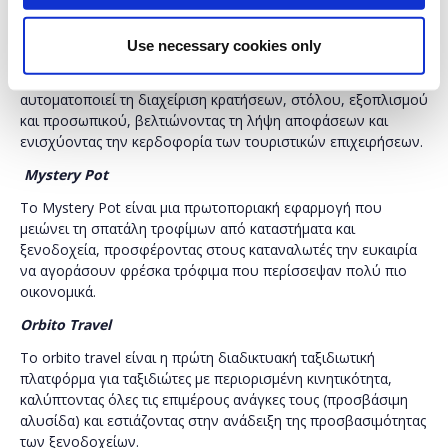
kleesto
Η
kleesto
αναπτύσσει το πρώτο αυτόνομο σύστημα
Use necessary cookies only
διαχείρισης κρατήσεων για εκδρομές, δραστηριότητες και
υπηρεσίες μεταφορών. Με τη χρήση τεχνητής νοημοσύνης,
αυτοματοποιεί τη διαχείριση κρατήσεων, στόλου, εξοπλισμού
και προσωπικού, βελτιώνοντας τη λήψη αποφάσεων και
ενισχύοντας την κερδοφορία των τουριστικών επιχειρήσεων.
Mystery
Pot
To
Mystery
Pot
είναι μια πρωτοποριακή εφαρμογή που
μειώνει τη σπατάλη τροφίμων από καταστήματα και
ξενοδοχεία, προσφέροντας στους καταναλωτές την ευκαιρία
να αγοράσουν φρέσκα τρόφιμα που περίσσεψαν πολύ πιο
οικονομικά.
Orbito
Travel
Το
orbito
travel
είναι η πρώτη διαδικτυακή ταξιδιωτική
πλατφόρμα για ταξιδιώτες με περιορισμένη κινητικότητα,
καλύπτοντας όλες τις επιμέρους ανάγκες τους (προσβάσιμη
αλυσίδα) και εστιάζοντας στην ανάδειξη της προσβασιμότητας
των ξενοδοχείων.