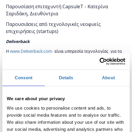
Παρουσίαση επιταχυντή CapsuleT - Κατερίνα
Σαριδάκη, Διευθύντρια
Παρουσιάσεις από τεχνολογικές νεοφυείς
επιχειρήσεις (startups)
Deliverback
H
www
.
Deliverback
.
com
είναι υπηρεσία τεχνολογίας για τα
ξενοδοχεία που βοηθάει να επιστρέψουν πίσω τα ξεχασμένα
αντικείμενα των πελατών τους ευκολά γρηγορά και
οικονομικά.
Consent
Details
About
Η υπηρεσία είναι δωρεάν για τα ξενοδοχεία
GDPR
και πολύ
εύκολη στην χρήση. Με την
Deliverback
μειώνετε τον χρόνο
διαχείρισης των απολεσθέντων και συνεπώς και το κόστος
που προκύπτει από αυτά. Το ξενοδοχείο γράφεται στην
We care about your privacy
πλατφόρμα της
Deliver
back
εδώ :
We use cookies to personalise content and ads, to
https
://
app
.
deliverback
.
com
/
register
provide social media features and to analyse our traffic.
EV
Loader
We also share information about your use of our site with
our social media, advertising and analytics partners who
Συζητήστε με την ομάδα του EV Loader για να σας