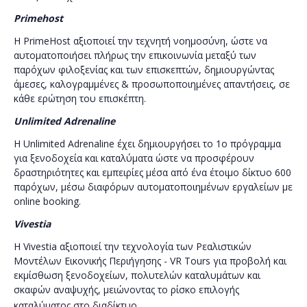
Primehost
Η
PrimeHost
αξιοποιεί την τεχνητή νοημοσύνη, ώστε να
αυτοματοποιήσει πλήρως την επικοινωνία μεταξύ των
παρόχων φιλοξενίας και των επισκεπτών, δημιουργώντας
άμεσες, καλογραμμένες & προσωποποιημένες απαντήσεις, σε
κάθε ερώτηση του επισκέπτη.
Unlimited
Adrenaline
Η
Unlimited
Adrenaline
έχει δημιουργήσει το 1ο πρόγραμμα
για ξενοδοχεία και καταλύματα ώστε να προσφέρουν
δραστηριότητες και εμπειρίες μέσα από ένα έτοιμο δίκτυο 600
παρόχων, μέσω διαφόρων αυτοματοποιημένων εργαλείων με
online
booking
.
Vivestia
Η
Vivestia
αξιοποιεί την τεχνολογία των Ρεαλιστικών
Μοντέλων Εικονικής Περιήγησης -
VR
Tours
για προβολή και
εκμίσθωση ξενοδοχείων, πολυτελών καταλυμάτων και
σκαφών αναψυχής, μειώνοντας το ρίσκο επιλογής
καταλύματος στο διαδίκτυο.