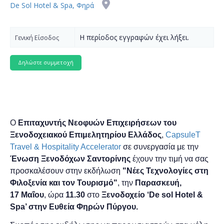
De Sol Hotel & Spa, Φηρά
Η περίοδος εγγραφών έχει λήξει.
Γενική Είσοδος
Ο
Επιταχυντής Νεοφυών Επιχειρήσεων του
Ξενοδοχειακού Επιμελητηρίου Ελλάδος
,
CapsuleT
Travel & Hospitality Accelerator
σε συνεργασία με την
Ένωση Ξενοδόχων Σαντορίνης
έχουν την τιμή να σας
προσκαλέσουν στην εκδήλωση
"Νέες Τεχνολογίες στη
Φιλοξενία και τον Τουρισμό"
, την
Παρασκευή,
17
Μαΐου
, ώρα
11.30
στο
Ξενοδοχείο ‘De sol Hotel &
Spa’ στην
Ευθεία Φηρών Πύργου
.