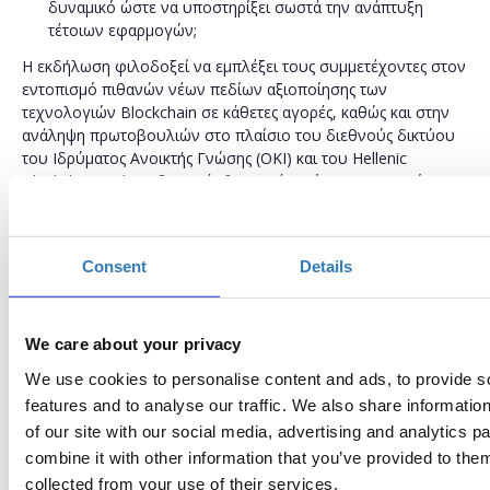
δυναμικό ώστε να υποστηρίξει σωστά την ανάπτυξη
τέτοιων εφαρμογών;
Η εκδήλωση φιλοδοξεί να εμπλέξει τους συμμετέχοντες στον
εντοπισμό πιθανών νέων πεδίων αξιοποίησης των
τεχνολογιών Blockchain σε κάθετες αγορές, καθώς και στην
ανάληψη πρωτοβουλιών στο πλαίσιο του διεθνούς δικτύου
του Ιδρύματος Ανοικτής Γνώσης (OKI) και του Hellenic
Blockchain Hub. Ενδεικτικές θεματικές ενότητες που πρόκειται
να παρουσιαστούν είναι οι ακόλουθες (το τελικό πρόγραμμα
μένει να ανακοινωθεί):
Γνωριμία με το Ίδρυμα Ανοικτής Γνώσης και το
Consent
Details
HellenicBlockchainHub
Blockchain: Βασικές έννοιες και Προκλήσεις
Το Blockchainστις Επιχειρήσεις
We care about your privacy
Το Blockchainστις Υπηρεσίας Υγείας και Περίθαλψης
Το Blockchainστη Δημόσια Διοίκηση: θεσμικές απαιτήσεις,
We use cookies to personalise content and ads, to provide s
νομικές και ρυθμιστικές προκλήσεις
features and to analyse our traffic. We also share informatio
Παρουσίαση εφαρμογής: Blockchainκαι προγράμματα
of our site with our social media, advertising and analytics 
ανταμοιβής καταναλωτικής πίστης
combine it with other information that you’ve provided to them
Blockchainκαι Ανοικτά Δεδομένα
collected from your use of their services.