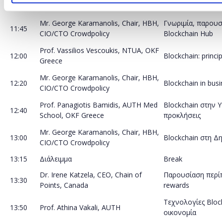
11:30
Greece, AUTH
Ανοικτής Γνώσης
Mr. George Karamanolis, Chair, HBH,
Γνωριμία, παρουσ
11:45
CIO/CTO Crowdpolicy
Blockchain Hub
Prof. Vassilios Vescoukis, NTUA, OKF
12:00
Blockchain: princi
Greece
Mr. George Karamanolis, Chair, HBH,
12:20
Blockchain in bus
CIO/CTO Crowdpolicy
Prof. Panagiotis Bamidis, AUTH Med
Blockchain στην Υ
12:40
School, OKF Greece
προκλήσεις
Mr. George Karamanolis, Chair, HBH,
13:00
Blockchain στη Δ
CIO/CTO Crowdpolicy
13:15
Διάλειμμα
Break
Dr. Irene Katzela, CEO, Chain of
Παρουσίαση περίπ
13:30
Points, Canada
rewards
Τεχνολογίες Block
13:50
Prof. Athina Vakali, AUTH
οικονομία