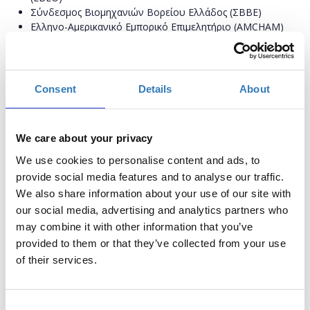
Σύνδεσμος Βιομηχανιών Βορείου Ελλάδος (ΣΒΒΕ)
Ελληνο-Αμερικανικό Εμπορικό Επιμελητήριο (AMCHAM)
Ινστιτούτο Βιώσιμης Κινητικότητας & Δικτύων
Μεταφορών (Ι.ΜΕΤ.)
CEO CLUBS GREECE
Consent
Details
About
Χορηγοί:
GEP
We care about your privacy
ΕΛΛΗΝΙΚΑ ΠΕΤΡΕΛΑΙΑ
We use cookies to personalise content and ads, to
ITALY LINES
provide social media features and to analyse our traffic.
ΚΡΙ ΚΡΙ
We also share information about your use of our site with
LIDL HELLAS
ΕΛΣΑ-SILGAN
our social media, advertising and analytics partners who
THE SYMPRAXIS TEAM
may combine it with other information that you’ve
TÜV AUSTRIA HELLAS
provided to them or that they’ve collected from your use
of their services.
Xορηγός Cocktail: ΑΘΗΝΑΪΚΗ ΖΥΘΟΠΟΙΪΑ
Συνεργάτης Εκτυπώσεων: ΚΕΘΕΑ ΣΧΗΜΑ+ΧΡΩΜΑ
Consent