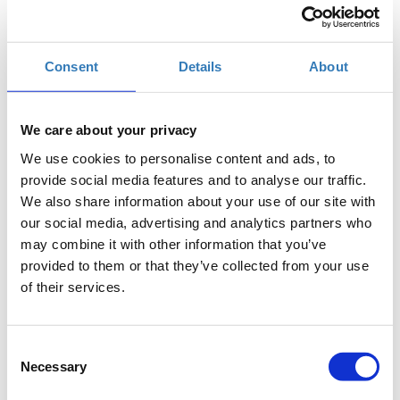
Πότε;
Πέμπτη, 5 Οκτωβρίου 2017
10:30 πμ
Consent
Details
About
Προσθήκη στο ημερολόγιό σας
Found.ation, Αθήνα
We care about your privacy
We use cookies to personalise content and ads, to
provide social media features and to analyse our traffic.
Η περίοδος εγγραφών έχει λήξει.
Συμμετοχή
We also share information about your use of our site with
our social media, advertising and analytics partners who
may combine it with other information that you’ve
provided to them or that they’ve collected from your use
of their services.
Η PHP είναι μία γλώσσα server-side scripting
Consent
σχεδιασμένη για web development. Κατά τη διάρκεια
Necessary
Selection
αυτού του εισαγωγικού μαθήματος της PHP, οι
αρχάριοι προγραμματιστές θα ανακαλύψουν τις