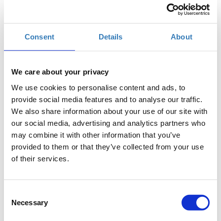
Πότε;
Πέμπτη, 12 Οκτωβρίου 2017
10:30 πμ
Consent
Details
About
Προσθήκη στο ημερολόγιό σας
Found.ation, Αθήνα
We care about your privacy
We use cookies to personalise content and ads, to
provide social media features and to analyse our traffic.
Η περίοδος εγγραφών έχει λήξει.
Συμμετοχή
We also share information about your use of our site with
our social media, advertising and analytics partners who
may combine it with other information that you’ve
provided to them or that they’ve collected from your use
of their services.
Η PHP είναι μία γλώσσα server-side scripting
Consent
σχεδιασμένη για web development. Κατά τη διάρκεια
Necessary
Selection
αυτού του εισαγωγικού μαθήματος της PHP, οι
αρχάριοι προγραμματιστές θα ανακαλύψουν τις