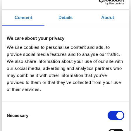
Πότε;
Πέμπτη, 16 Νοεμβρίου 2017
10:30 πμ
Consent
Details
About
Προσθήκη στο ημερολόγιό σας
We care about your privacy
Found.ation, Αθήνα
We use cookies to personalise content and ads, to
provide social media features and to analyse our traffic.
Η περίοδος εγγραφών έχει λήξει.
Συμμετοχή
We also share information about your use of our site with
our social media, advertising and analytics partners who
may combine it with other information that you’ve
provided to them or that they’ve collected from your use
of their services.
Η PHP είναι μία γλώσσα server-side scripting
σχεδιασμένη για web development. Κατά τη διάρκεια
Consent
αυτού του εισαγωγικού μαθήματος της PHP, οι
Necessary
Selection
αρχάριοι προγραμματιστές θα ανακαλύψουν τις
θεμελιώδεις έννοιες που θα χρειαστούν για να