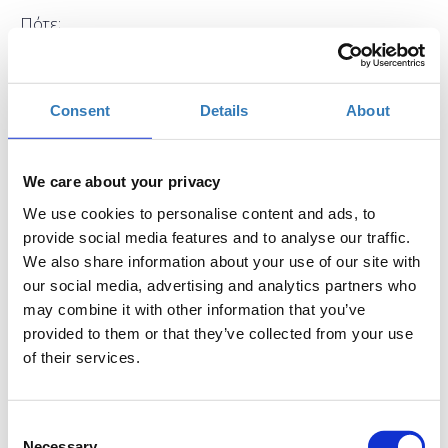
Πότε;
Πέμπτη, 12 Απριλίου 2018
10:30 πμ
Προσθήκη στο ημερολόγιό σας
Consent
Details
About
Found.ation, Αθήνα
We care about your privacy
Η περίοδος εγγραφών έχει λήξει.
Συμμετοχή
We use cookies to personalise content and ads, to
provide social media features and to analyse our traffic.
We also share information about your use of our site with
our social media, advertising and analytics partners who
may combine it with other information that you’ve
provided to them or that they’ve collected from your use
of their services.
Η PHP είναι μία γλώσσα server-side scripting
σχεδιασμένη για web development. Κατά τη διάρκεια
αυτού του εισαγωγικού μαθήματος της PHP, οι
Consent
αρχάριοι προγραμματιστές θα ανακαλύψουν τις
Necessary