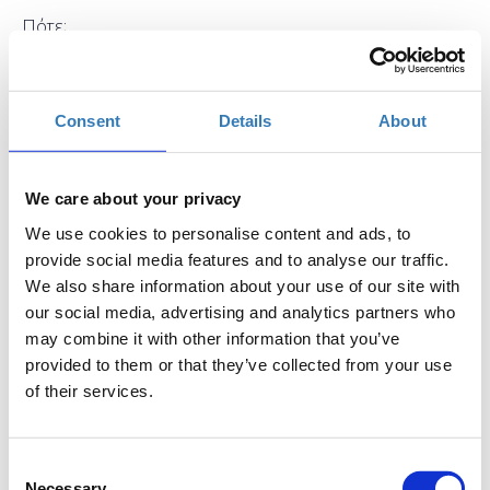
Πότε;
Πέμπτη, 25 Μαΐου 2017
10:30 πμ
Προσθήκη στο ημερολόγιό σας
Consent
Details
About
Found.ation, Αθήνα
We care about your privacy
Η περίοδος εγγραφών έχει λήξει.
Συμμετοχή
We use cookies to personalise content and ads, to
provide social media features and to analyse our traffic.
We also share information about your use of our site with
our social media, advertising and analytics partners who
may combine it with other information that you’ve
provided to them or that they’ve collected from your use
of their services.
Η PHP είναι μία γλώσσα server-side scripting
σχεδιασμένη για web development. Κατά τη διάρκεια
αυτού του εισαγωγικού μαθήματος της PHP, οι
Consent
αρχάριοι προγραμματιστές θα ανακαλύψουν τις
Necessary