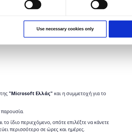
ipting σχεδιασμένη για web development. Κατά τη
ατος της PHP, οι αρχάριοι προγραμματιστές θα
υ θα χρειαστούν για να γίνουν ειδικοί σε αυτή.
Use necessary cookies only
παρουσία.
 της
"
Microsoft
Ελλάς"
και η
συμμετοχή για το
 παρουσία.
αι το ίδιο περιεχόμενο, οπότε επιλέξτε να κάνετε
εύει περισσότερο σε ώρες και ημέρες.