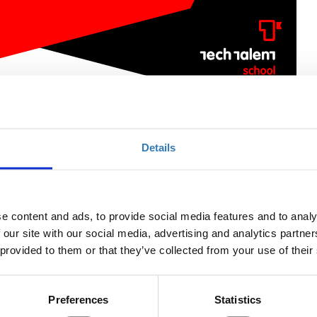
uction to Modern Programming with PHP
Details
Ποσότητα
e content and ads, to provide social media features and to analy
 our site with our social media, advertising and analytics partn
Η περίοδος εγγραφών
έχει λήξει.
 provided to them or that they’ve collected from your use of their
Preferences
Statistics