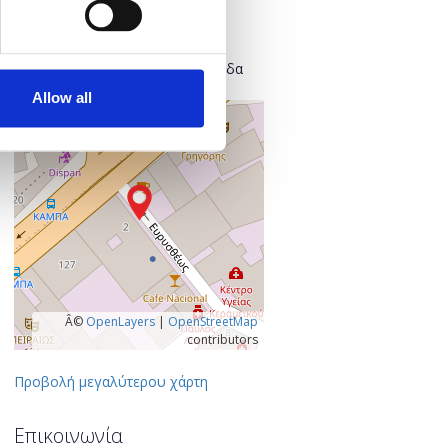
Found.ation
Ευρυσθέως 2
118 54 Αθήνα
Κεντρικός Τομέας Αθηνών, Ελλάδα
Allow all
+
–
Â©
OpenLayers
|
OpenStreetMap
contributors
Προβολή μεγαλύτερου χάρτη
Επικοινωνία