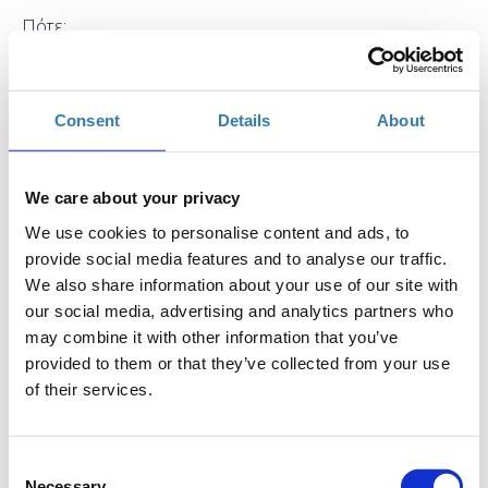
Πότε;
Πέμπτη, 13 Ιουλίου 2017
10:30 πμ
Προσθήκη στο ημερολόγιό σας
Consent
Details
About
Found.ation, Αθήνα
We care about your privacy
Η περίοδος εγγραφών έχει λήξει.
Συμμετοχή
We use cookies to personalise content and ads, to
provide social media features and to analyse our traffic.
We also share information about your use of our site with
our social media, advertising and analytics partners who
may combine it with other information that you’ve
provided to them or that they’ve collected from your use
of their services.
Η PHP είναι μία γλώσσα server-side scripting
σχεδιασμένη για web development. Κατά τη διάρκεια
αυτού του εισαγωγικού μαθήματος της PHP, οι
Consent
αρχάριοι προγραμματιστές θα ανακαλύψουν τις
Necessary