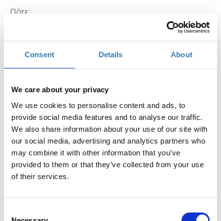
Πότε;
Πέμπτη, 20 Ιουλίου 2017
10:30 πμ
Προσθήκη στο ημερολόγιό σας
Consent
Details
About
Found.ation, Αθήνα
We care about your privacy
Η περίοδος εγγραφών έχει λήξει.
Συμμετοχή
We use cookies to personalise content and ads, to
provide social media features and to analyse our traffic.
We also share information about your use of our site with
our social media, advertising and analytics partners who
may combine it with other information that you’ve
provided to them or that they’ve collected from your use
of their services.
Η PHP είναι μία γλώσσα server-side scripting
σχεδιασμένη για web development. Κατά τη διάρκεια
αυτού του εισαγωγικού μαθήματος της PHP, οι
Consent
αρχάριοι προγραμματιστές θα ανακαλύψουν τις
Necessary