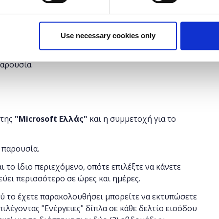
ipting σχεδιασμένη για web development. Κατά τη
ατος της PHP, οι αρχάριοι προγραμματιστές θα
Use necessary cookies only
υ θα χρειαστούν για να γίνουν ειδικοί σε αυτή.
παρουσία.
 της
"
Microsoft
Ελλάς"
και η
συμμετοχή για το
 παρουσία.
αι το ίδιο περιεχόμενο, οπότε επιλέξτε να κάνετε
εύει περισσότερο σε ώρες και ημέρες.
ού το έχετε παρακολουθήσει μπορείτε να εκτυπώσετε
πιλέγοντας "Ενέργειες" δίπλα σε κάθε δελτίο εισόδου