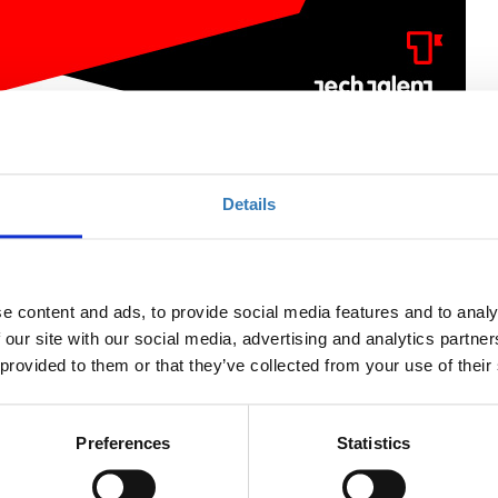
Details
uction to Modern Programming with PHP
e content and ads, to provide social media features and to analy
Ποσότητα
 our site with our social media, advertising and analytics partn
 provided to them or that they’ve collected from your use of their
Η περίοδος εγγραφών
έχει λήξει.
Preferences
Statistics