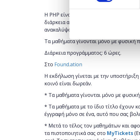
Η PHP είναι μία γλώσσα server-side scr
διάρκεια αυτού του εισαγωγικού μαθήμ
ανακαλύψουν τις θεμελιώδεις έννοιες πο
Τα μαθήματα γίνονται μόνο με φυσική 
Διάρκεια προγράμματος: 6 ώρες.
Στο
Found.ation
Η εκδήλωση γίνεται
με την υποστήριξη
κοινό είναι δωρεάν.
* Τα μαθήματα γίνονται μόνο με φυσική
* Τα μαθήματα με το ίδιο τίτλο έχουν κ
έγγραφή μόνο σε ένα, αυτό που σας βολ
* Μετά το τέλος τον μαθημάτων και αφ
τα πιστοποιητικά ​σας στο
MyTickets
(Ε