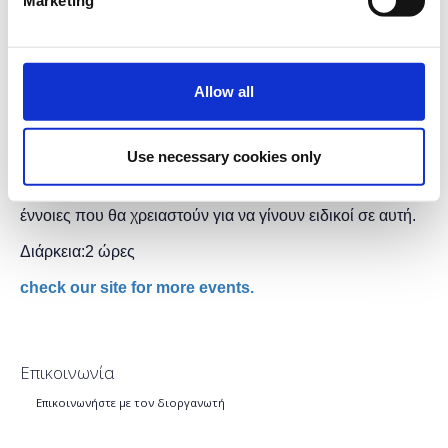
Για την παρακολούθηση του είναι απαραίτητη η
αγορά
εισιτηρίου εισόδου
για την Δ.Ε.Θ.
Συνοπτική παρουσίαση σεμιναρίου:
Allow all
Η PHP είναι μία γλώσσα server-side scripting
σχεδιασμένη για web development. Κατά τη διάρκεια
Use necessary cookies only
αυτού του εισαγωγικού μαθήματος της PHP, οι αρχάριοι
προγραμματιστές θα ανακαλύψουν τις θεμελιώδεις
έννοιες που θα χρειαστούν για να γίνουν ειδικοί σε αυτή.
Διάρκεια:2 ώρες
check our site for more events.
Επικοινωνία
Επικοινωνήστε με τον διοργανωτή