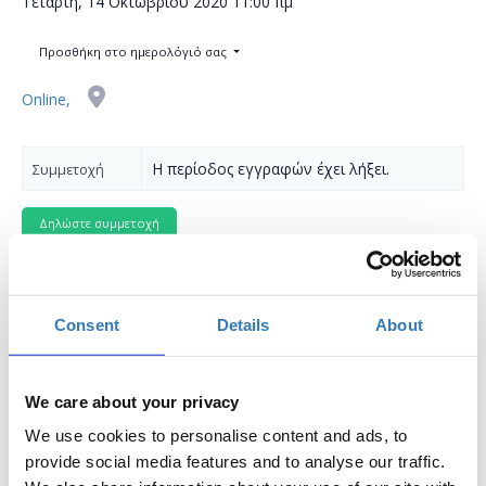
Τετάρτη, 14 Οκτωβρίου 2020
11:00 πμ
Προσθήκη στο ημερολόγιό σας
Online,
Η περίοδος εγγραφών έχει λήξει.
Συμμετοχή
Consent
Details
About
Δωρεάν On Line σεμινάριο.
Το σεμινάριο απευθύνεται σε συμμετέχοντες οι οποίοι
We care about your privacy
επιθυμούν να εμβαθύνουν στις δυνατότητες του
PowerPoint πέραν των βασικών λειτουργιών και να
We use cookies to personalise content and ads, to
μάθουν πως μπορούν να φτιάχνουν σύνθετες
provide social media features and to analyse our traffic.