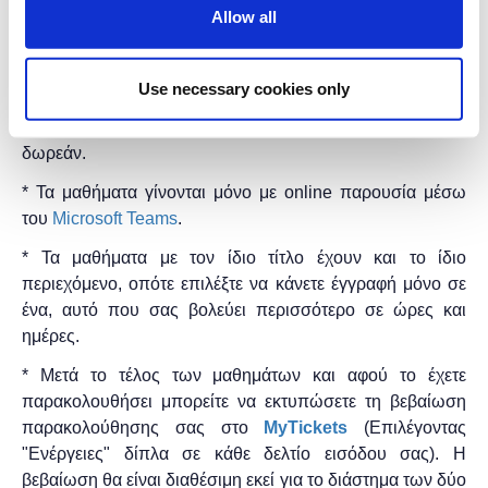
Allow all
την πρακτική εξάσκηση των συμμετεχόντων.
Διάρκεια προγράμματος:
2 ώρες.
Use necessary cookies only
Η εκδήλωση γίνεται
με την υποστήριξη της
"
Microsoft
Hellas"
και η
συμμετοχή για το κοινό είναι
δωρεάν.
* Τα μαθήματα γίνονται μόνο με online παρουσία μέσω
του
Microsoft Teams
.
* Τα μαθήματα με τον ίδιο τίτλο έχουν και το ίδιο
περιεχόμενο, οπότε επιλέξτε να κάνετε έγγραφή μόνο σε
ένα, αυτό που σας βολεύει περισσότερο σε ώρες και
ημέρες.
* Μετά το τέλος των μαθημάτων και αφού το έχετε
παρακολουθήσει μπορείτε να εκτυπώσετε τη βεβαίωση
παρακολούθησης ​σας στο
MyTickets
(Επιλέγοντας
"Ενέργειες" δίπλα σε κάθε δελτίο εισόδου σας). Η
βεβαίωση θα είναι διαθέσιμη εκεί για το διάστημα των δύο