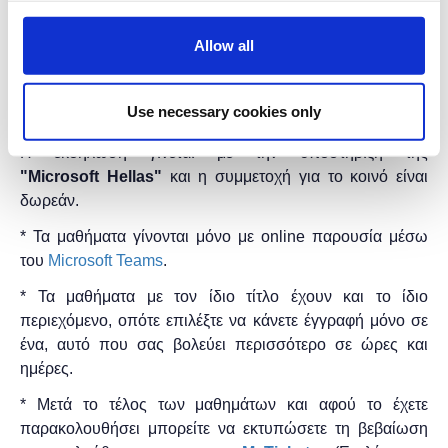
μαθήματος.
Προτείνεται η χρήση δύο οθονών για την
καλύτερη διεξαγωγή του σεμιναρίου, μία για την
Allow all
παρακολούθηση του σεμιναρίου και η δεύτερη για
την πρακτική εξάσκηση των συμμετεχόντων.
Use necessary cookies only
Διάρκεια προγράμματος:
2 ώρες.
Η εκδήλωση γίνεται
με την υποστήριξη της
"
Microsoft
Hellas"
και η
συμμετοχή για το κοινό είναι
δωρεάν.
* Τα μαθήματα γίνονται μόνο με online παρουσία μέσω
του
Microsoft Teams
.
* Τα μαθήματα με τον ίδιο τίτλο έχουν και το ίδιο
περιεχόμενο, οπότε επιλέξτε να κάνετε έγγραφή μόνο σε
ένα, αυτό που σας βολεύει περισσότερο σε ώρες και
ημέρες.
* Μετά το τέλος των μαθημάτων και αφού το έχετε
παρακολουθήσει μπορείτε να εκτυπώσετε τη βεβαίωση