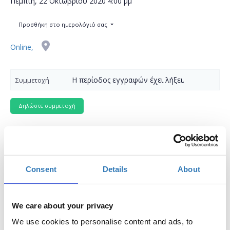
Πέμπτη, 22 Οκτωβρίου 2020
4:00 μμ
Προσθήκη στο ημερολόγιό σας
Online,
Η περίοδος εγγραφών έχει λήξει.
Συμμετοχή
Δωρεάν On Line σεμινάριο.
Consent
Details
About
Το σεμινάριο απευθύνεται σε συμμετέχοντες οι οποίοι
επιθυμούν να μάθουν πως μπορούν να δημιουργήσουν
We care about your privacy
παρουσιάσεις και να ενσωματώσουν σε αυτές κείμενα,
φωτογραφίες, εικόνες, σχέδια, πίνακες, γραφήματα,
We use cookies to personalise content and ads, to