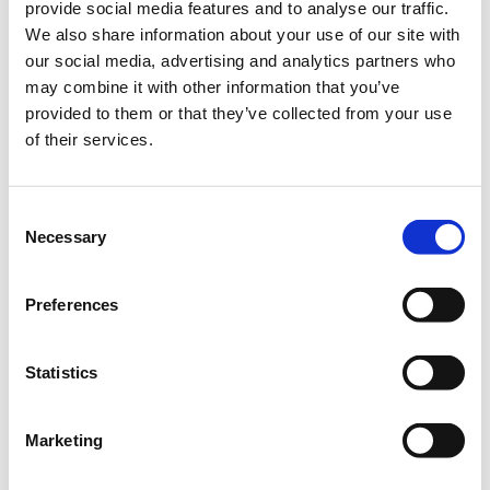
ταινίες και πως να μεταβαίνουν από το ένα στοιχείο στο
provide social media features and to analyse our traffic.
άλλο σε μια προβολή παρουσίασης.
We also share information about your use of our site with
our social media, advertising and analytics partners who
Απευθύνεται σε αρχάριους που επιθυμούν να
may combine it with other information that you’ve
αποκτήσουν μια πρώτη επαφή με το εργαλείο του
provided to them or that they’ve collected from your use
Microsoft Office, προκειμένου να δημιουργήσουν τις δικές
of their services.
τους παρουσιάσεις.
Βασικά σημεία
Consent
Εισαγωγικές έννοιες – Ορολογία.
Necessary
Selection
Γνωριμία με το περιβάλλον εργασίας.
Δημιουργία παρουσιάσεων.
Επεξεργασία και μορφοποίηση.
Preferences
Προδιαγραφές:
Οι εκπαιδευόμενοι θα πρέπει να
έχουν βασική εξοικείωση με τους υπολογιστές και
Statistics
αν δεν έχουν email σε λογαριασμό microsoft να
δημιουργήσουν πριν την έναρξη του
Marketing
μαθήματος, καθώς θα χρειαστεί να τον
χρησιμοποιήσουν κατά την διάρκεια του