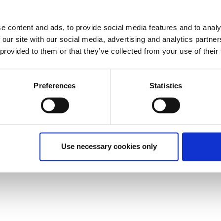
έχει λήξει.
e content and ads, to provide social media features and to analy
 our site with our social media, advertising and analytics partn
 provided to them or that they’ve collected from your use of their
Preferences
Statistics
οντες οι οποίοι επιθυμούν να μάθουν πως μπορούν να
σωματώσουν σε αυτές κείμενα, φωτογραφίες, εικόνες,
πως να μεταβαίνουν από το ένα στοιχείο στο άλλο σε μια
ν να αποκτήσουν μια πρώτη επαφή με το εργαλείο του
Use necessary cookies only
ήσουν τις δικές τους παρουσιάσεις.