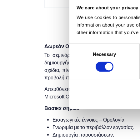
We care about your privacy
We use cookies to personalis
information about your use of
other information that you’ve
Δωρεάν On Line σεμινάριο.
Consent
Necessary
Selection
Το σεμινάριο απευθύνεται σε συμμετέχ
δημιουργήσουν παρουσιάσεις και να εν
σχέδια, πίνακες, γραφήματα, ταινίες και 
προβολή παρουσίασης.
Απευθύνεται σε αρχάριους που επιθυμού
Microsoft Office, προκειμένου να δημιουργ
Βασικά σημεία
Εισαγωγικές έννοιες – Ορολογία.
Γνωριμία με το περιβάλλον εργασίας.
Δημιουργία παρουσιάσεων.