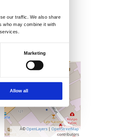
Προσθήκη στο ημερολόγιό σας
se our traffic. We also share
Πού;
ers who may combine it with
 services.
Online
Microsoft Teams
,
Marketing
+
–
Allow all
Â©
OpenLayers
|
OpenStreetMap
contributors