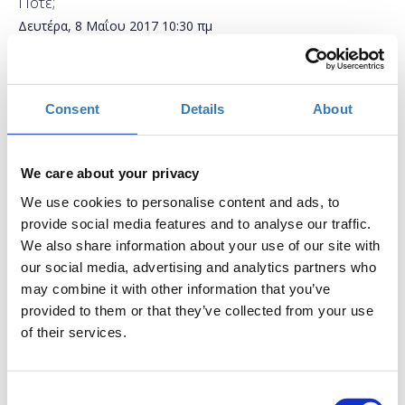
Πότε;
Δευτέρα, 8 Μαΐου 2017
10:30 πμ
Προσθήκη στο ημερολόγιό σας
Found.ation, Αθήνα
Consent
Details
About
Η περίοδος εγγραφών έχει λήξει.
Συμμετοχή
We care about your privacy
We use cookies to personalise content and ads, to
provide social media features and to analyse our traffic.
We also share information about your use of our site with
our social media, advertising and analytics partners who
may combine it with other information that you’ve
Το workshop εστιάζει στο ρόλο ενός designer από
provided to them or that they’ve collected from your use
την δημιουργία μίας ιδέας μέχρι την τελική
of their services.
μορφοποίησή της σε προϊόν ή υπηρεσία. Μέσω της
θεωρίας και συγκεκριμένων μεθοδολογιών θα
σχηματίσετε μία ευρεία εικόνα του πως η
Consent
στρατηγική, η ξεχωριστή αντίληψη του κάθε χρήστη,