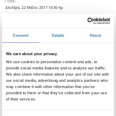
Πότε;
Δευτέρα, 22 Μαΐου 2017
10:30 πμ
Προσθήκη στο ημερολόγιό σας
Found.ation, Αθήνα
Consent
Details
About
Η περίοδος εγγραφών έχει λήξει.
Συμμετοχή
We care about your privacy
We use cookies to personalise content and ads, to
provide social media features and to analyse our traffic.
We also share information about your use of our site with
our social media, advertising and analytics partners who
may combine it with other information that you’ve
Το workshop εστιάζει στο ρόλο ενός designer από
provided to them or that they’ve collected from your use
την δημιουργία μίας ιδέας μέχρι την τελική
of their services.
μορφοποίησή της σε προϊόν ή υπηρεσία. Μέσω της
θεωρίας και συγκεκριμένων μεθοδολογιών θα