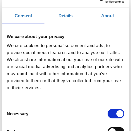
Παρασκευή, 3 Απριλίου 2020
3:00 μμ
Προσθήκη στο ημερολόγιό σας
Consent
Details
About
Online,
We care about your privacy
Η περίοδος εγγραφών έχει λήξει.
We use cookies to personalise content and ads, to
Συμμετοχή
provide social media features and to analyse our traffic.
We also share information about your use of our site with
our social media, advertising and analytics partners who
may combine it with other information that you’ve
provided to them or that they’ve collected from your use
of their services.
Δωρεάν On Line σεμινάριο.
Στο σεμινάριο οι συμμετέχοντες θα εξοικειωθούν με τη
Consent
χρήση του Scratch και θα μάθουν πως μπορούν να
Necessary
Selection
δημιουργήσουν ιστορίες και παιχνίδια, κάνοντας τα
πρώτα τους βήματα στον προγραμματισμό!