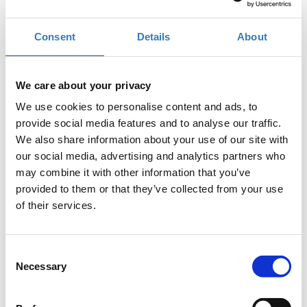
Τετάρτη, 29 Απριλίου 2020
3:00 μμ
Προσθήκη στο ημερολόγιό σας
Consent
Details
About
Online,
We care about your privacy
Η περίοδος εγγραφών έχει λήξει.
We use cookies to personalise content and ads, to
Συμμετοχή
provide social media features and to analyse our traffic.
We also share information about your use of our site with
our social media, advertising and analytics partners who
may combine it with other information that you’ve
provided to them or that they’ve collected from your use
of their services.
Δωρεάν On Line σεμινάριο.
Στο σεμινάριο οι συμμετέχοντες θα εξοικειωθούν με τη
Consent
χρήση του Scratch και θα μάθουν πως μπορούν να
Necessary
Selection
δημιουργήσουν ιστορίες και παιχνίδια, κάνοντας τα
πρώτα τους βήματα στον προγραμματισμό!